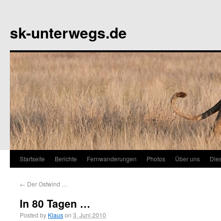
sk-unterwegs.de
Startseite
Berichte
Fernwanderungen
Photos
Über uns
Die
←
Der Ostwind …
In 80 Tagen …
Posted by
Klaus
on
3. Juni 2010